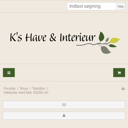
Søg
Forside
/
Shop
/
Tekstiler
/
Hørpude med fyld. 50x50 cm