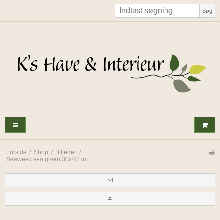
Søg
Forside
/
Shop
/
Billeder
/
Seaweed sea green 30x40 cm