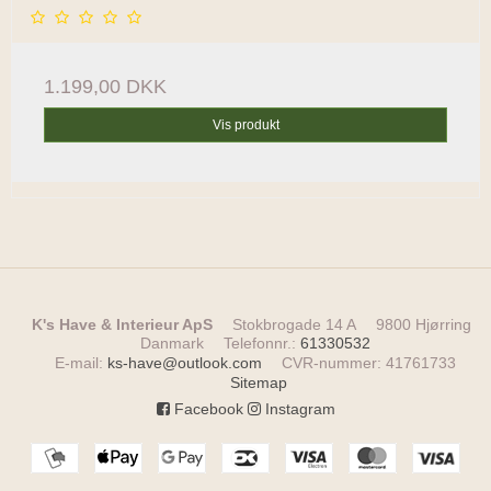
1.199,00 DKK
Vis produkt
K's Have & Interieur ApS
Stokbrogade 14 A
9800 Hjørring
Danmark
Telefonnr.
:
61330532
E-mail
:
ks-have@outlook.com
CVR-nummer
:
41761733
Sitemap
Facebook
Instagram