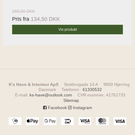
269,00 DKK
Pris fra
134,50 DKK
Vis produkt
K's Have & Interieur ApS
Stokbrogade 14 A
9800 Hjørring
Danmark
Telefonnr.
:
61330532
E-mail
:
ks-have@outlook.com
CVR-nummer
:
41761733
Sitemap
Facebook
Instagram