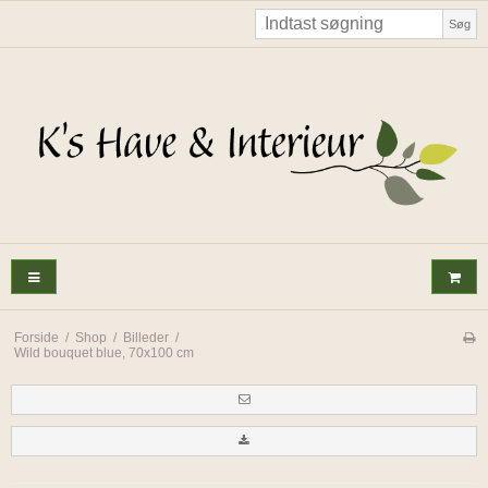
Søg
Forside
/
Shop
/
Billeder
/
Wild bouquet blue, 70x100 cm